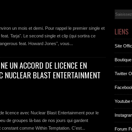
Email
viron un mois et demi. Pour rappel le premier single et
LIENS
eat. Tarja". Le second single et clip (qui sortira ce
angerous feat. Howard Jones", vous...
Site Offic
Boutique 
NE UN ACCORD DE LICENCE EN
C NUCLEAR BLAST ENTERTAINMENT
Twitter Of
Facebook
Youtube O
de licence avec Nuclear Blast Entertainment pour le
Instagram
s peu de groupes là-bas de nos jours qui gardent
et constant comme Within Temptation. C'est...
Forum F