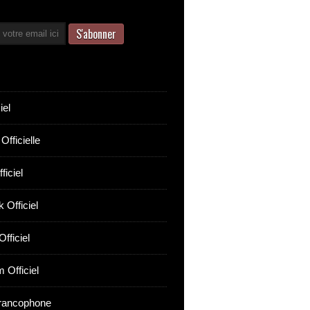
iel
Officielle
ficiel
 Officiel
fficiel
 Officiel
rancophone