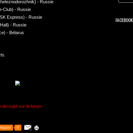
Zheleznodorozhnik) - Russie
e-Club) - Russie
KSK Express) - Russie
FACEBOOK 
Hall) - Russie
ce) - Bélarus
ts
.
n du sujet sur le forum
Repost
0