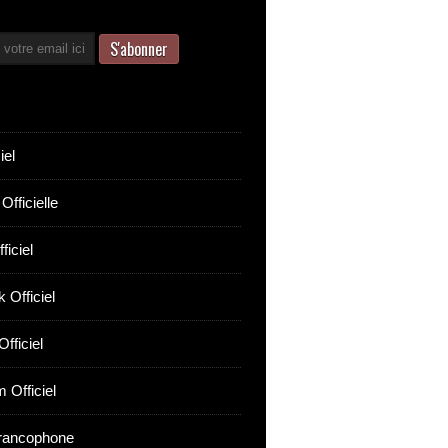
iel
Officielle
ficiel
 Officiel
fficiel
 Officiel
rancophone