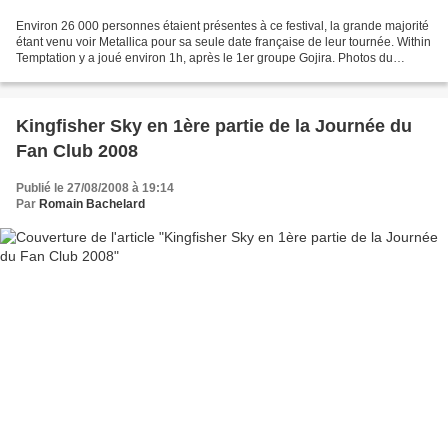
Environ 26 000 personnes étaient présentes à ce festival, la grande majorité
étant venu voir Metallica pour sa seule date française de leur tournée. Within
Temptation y a joué environ 1h, après le 1er groupe Gojira. Photos du
Festival : https://photos.lavoix.com/main.php?g2_itemId=43952...
Kingfisher Sky en 1ère partie de la Journée du
Fan Club 2008
Publié le 27/08/2008 à 19:14
Par
Romain Bachelard