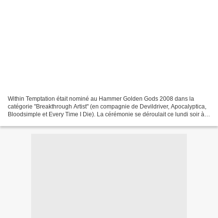
Within Temptation était nominé au Hammer Golden Gods 2008 dans la
catégorie "Breakthrough Artist" (en compagnie de Devildriver, Apocalyptica,
Bloodsimple et Every Time I Die). La cérémonie se déroulait ce lundi soir à
Londres (Angleterre) et malheureusement...