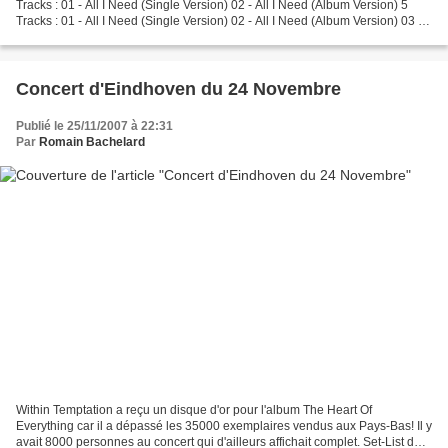
Tracks : 01 - All I Need (Single Version) 02 - All I Need (Album Version) 5
Tracks : 01 - All I Need (Single Version) 02 - All I Need (Album Version) 03 -
The Last Time...
Concert d'Eindhoven du 24 Novembre
Publié le 25/11/2007 à 22:31
Par
Romain Bachelard
Within Temptation a reçu un disque d'or pour l'album The Heart Of
Everything car il a dépassé les 35000 exemplaires vendus aux Pays-Bas! Il y
avait 8000 personnes au concert qui d'ailleurs affichait complet. Set-List du