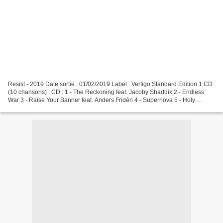
Resist - 2019 Date sortie : 01/02/2019 Label : Vertigo Standard Edition 1 CD
(10 chansons) : CD : 1 - The Reckoning feat. Jacoby Shaddix 2 - Endless
War 3 - Raise Your Banner feat. Anders Fridén 4 - Supernova 5 - Holy
Ground 6 - In Vain 7 - Firelight...