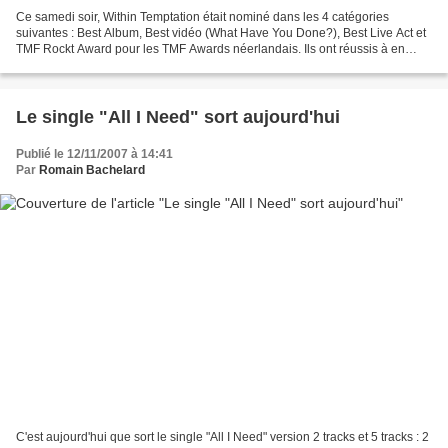
Ce samedi soir, Within Temptation était nominé dans les 4 catégories
suivantes : Best Album, Best vidéo (What Have You Done?), Best Live Act et
TMF Rockt Award pour les TMF Awards néerlandais. Ils ont réussis à en
remporter 2. L'Award "Best Live Act"...
Le single "All I Need" sort aujourd'hui
Publié le 12/11/2007 à 14:41
Par
Romain Bachelard
C'est aujourd'hui que sort le single "All I Need" version 2 tracks et 5 tracks : 2