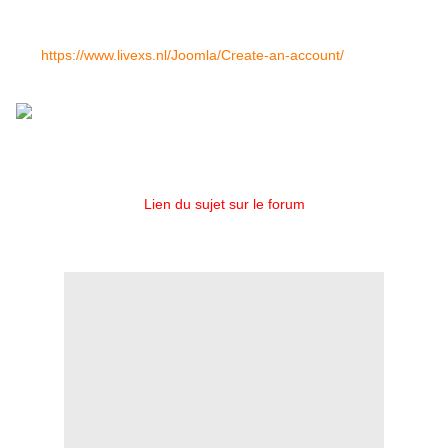
Pour voter, il faut s'enregistrer et se connecter avec son compte
ici :
https://www.livexs.nl/Joomla/Create-an-account/
Lien du sujet sur le forum