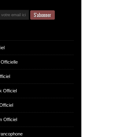
iel
Officielle
ficiel
 Officiel
fficiel
 Officiel
rancophone