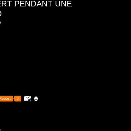
ERT PENDANT UNE
O
B.
Repost
0