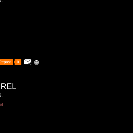
B.
Repost
0
UREL
B.
el