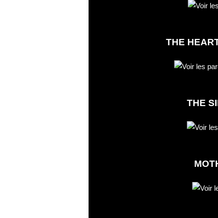
THE HEART
THE S
MOTH