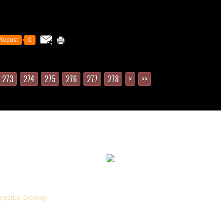
Repost
0
273
274
275
276
277
278
>
>>
-2025 Reproduction partielle ou totale interdite sans autorisation | Vers
Webmaster : Romain Bachelard
e portail Overblog
Top articles
Contact
Signaler un abus
C.G.U.
Co