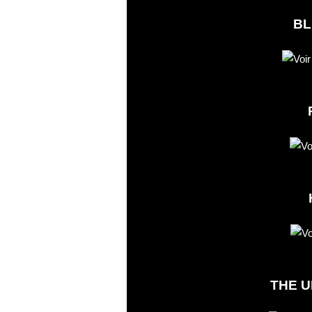
BL
THE U