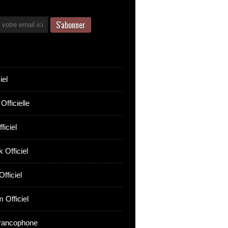
iel
Officielle
ficiel
 Officiel
fficiel
 Officiel
rancophone