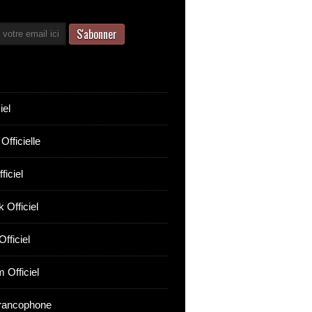
iel
Officielle
ficiel
 Officiel
fficiel
 Officiel
rancophone