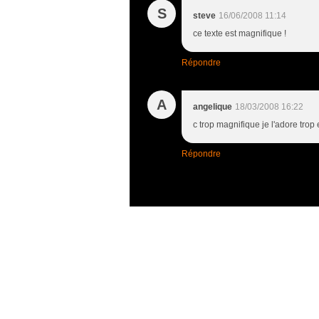
S
steve
16/06/2008 11:14
ce texte est magnifique !
Répondre
A
angelique
18/03/2008 16:22
c trop magnifique je l'adore trop el
Répondre
© 2005