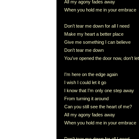
All my agony fades away
When you hold me in your embrace
Don’t tear me down for all I need
Make my heart a better place
Give me something I can believe
Don’t tear me down
You’ve opened the door now, don’t let 
I’m here on the edge again
I wish I could let it go
I know that I’m only one step away
From turning it around
Can you still see the heart of me?
All my agony fades away
When you hold me in your embrace
Don’t tear me down for all I need