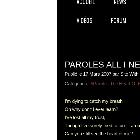
ACCUEIL
NEWS
VIDÉOS
FORUM
PAROLES ALL I N
Publié le
17 Mars 2007
par Site With
Catégories :
#Paroles The Heart Of 
I’m dying to catch my breath
Oh why don’t I ever learn?
I’ve lost all my trust,
Though I’ve surely tried to turn it aro
Can you still see the heart of me?