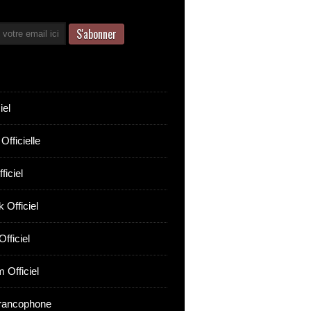
iel
Officielle
ficiel
 Officiel
fficiel
 Officiel
rancophone