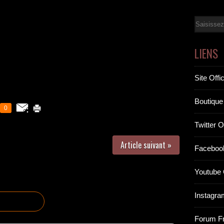
Email
LIENS
Site Offic
Boutique 
0
Twitter Of
Article suivant »
Facebook
Youtube O
Instagram
Forum F