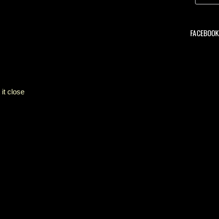
FACEBOOK 
it close