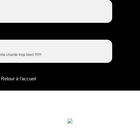
le chante trop bien !!!!!!!
Retour à l'accueil
-2025 Reproduction partielle ou totale interdite sans autorisation | Vers
Webmaster : Romain Bachelard