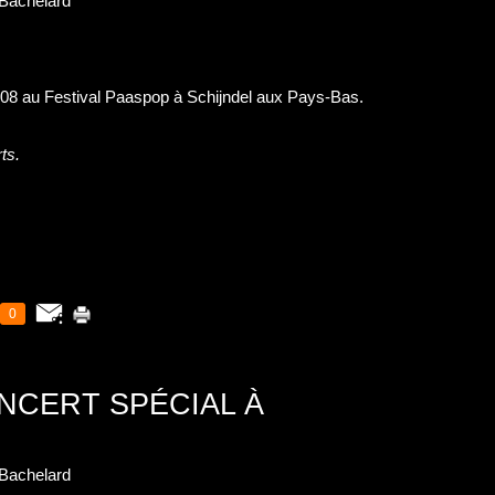
Bachelard
008 au Festival Paaspop à Schijndel aux Pays-Bas.
ts
.
0
ONCERT SPÉCIAL À
Bachelard