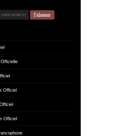
iel
Officielle
ficiel
 Officiel
fficiel
 Officiel
rancophone