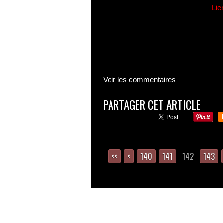
Lie
Voir les commentaires
PARTAGER CET ARTICLE
<<
<
100
110
120
130
140
141
142
143
© 2005