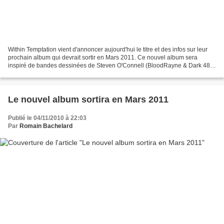
Within Temptation vient d'annoncer aujourd'hui le titre et des infos sur leur
prochain album qui devrait sortir en Mars 2011. Ce nouvel album sera
inspiré de bandes dessinées de Steven O'Connell (BloodRayne & Dark 48).
Le dessinateur Romano Molenaar (Witchblade,...
Le nouvel album sortira en Mars 2011
Publié le 04/11/2010 à 22:03
Par
Romain Bachelard