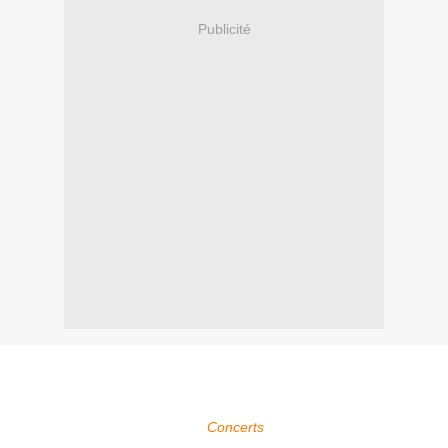
Publicité
Within Temptation sera présent au Vestrock Festival 2025 à Hulst
aux Pays-Bas qui se déroule du 30 mai au 01 juin 2025.
Pour plus d'infos, voir la page
Concerts
.