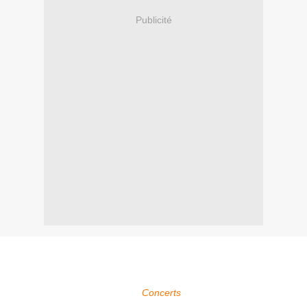
Publicité
Within Temptation sera présent au Sweden Rock Festival 2025 à
Sölvesborg en Suède qui se déroule du 04 au 07 juin 2025.
Pour plus d'infos, voir la page
Concerts
.