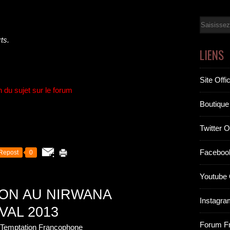
Email
ts
.
LIENS
Site Offic
n du sujet sur le forum
Boutique 
Twitter Of
Facebook
Repost
0
Youtube O
ION AU NIRWANA
Instagram
VAL 2013
Forum F
n Temptation Francophone