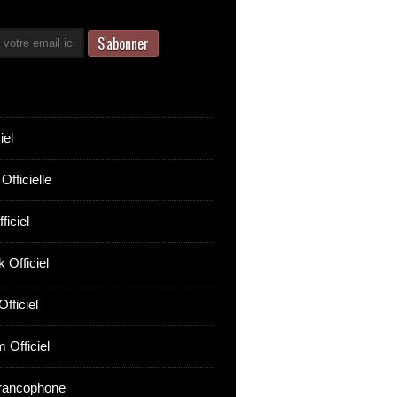
iel
Officielle
ficiel
 Officiel
fficiel
 Officiel
rancophone