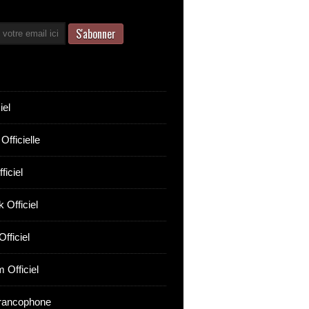
iel
Officielle
ficiel
 Officiel
fficiel
 Officiel
rancophone