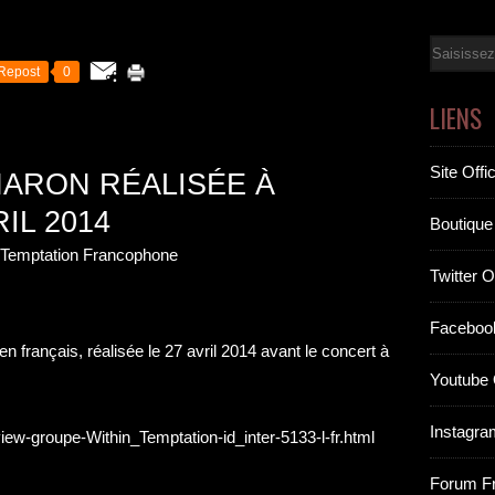
Email
Repost
0
LIENS
Site Offic
HARON RÉALISÉE À
IL 2014
Boutique 
n Temptation Francophone
Twitter Of
Facebook
en français, réalisée le 27 avril 2014 avant le concert à
Youtube O
Instagram
view-groupe-Within_Temptation-id_inter-5133-l-fr.html
Forum F