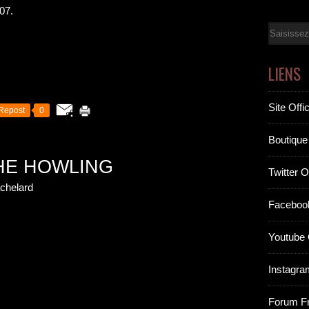
07.
Email
LIENS
Site Offic
Repost
0
Boutique 
HE HOWLING
Twitter Of
chelard
Facebook
Youtube O
Instagram
Forum F