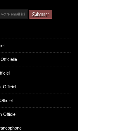
iel
Officielle
ficiel
 Officiel
fficiel
 Officiel
rancophone