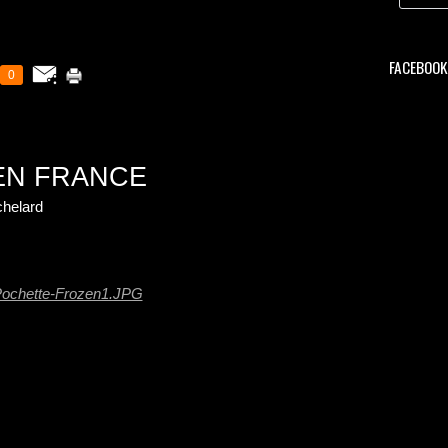
FACEBOOK 
0
EN FRANCE
helard