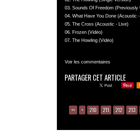
03. Sounds Of Freedom (Previously
04. What Have You Done (Acoustic -
05. The Cross (Acoustic - Live)
06. Frozen (Vidéo)
07. The Howling (Vidéo)
Voir les commentaires
PARTAGER CET ARTICLE
<<
<
200
210
211
212
213