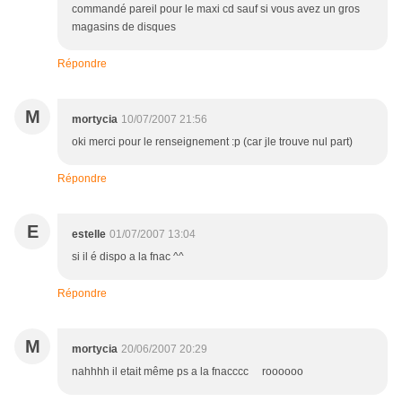
commandé pareil pour le maxi cd sauf si vous avez un gros
magasins de disques
Répondre
M
mortycia
10/07/2007 21:56
oki merci pour le renseignement :p (car jle trouve nul part)
Répondre
E
estelle
01/07/2007 13:04
si il é dispo a la fnac ^^
Répondre
M
mortycia
20/06/2007 20:29
nahhhh il etait même ps a la fnacccc roooooo