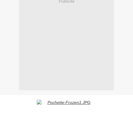
Publicité
Version 2 titres (Single CD)
:
01. Frozen (Single Version)
02. The Howling (Single Version)