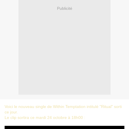
Publicité
Voici le nouveau single de Within Temptation intitulé "Ritual" sorti
ce jour.
Le clip sortira ce mardi 24 octobre à 18h00 :