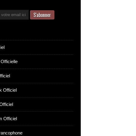
iel
Officielle
ficiel
 Officiel
fficiel
 Officiel
rancophone