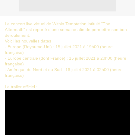
Le concert live virtuel de Within Temptation intitulé "The
Aftermath" est reporté d'une semaine afin de permettre son bon
déroulement.
Voici les nouvelles dates :
- Europe (Royaume-Uni) : 15 juillet 2021 à 19h00 (heure
française)
- Europe centrale (dont France) : 15 juillet 2021 à 20h00 (heure
française)
- Amérique du Nord et du Sud : 16 juillet 2021 à 02h00 (heure
française)
Le trailer officiel :