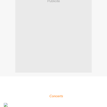
Publicité
Within Temptation sera présent au Rock'n Coke Festival à
Istanbul en Turquie qui se déroule du 07 au 08 septembre 2013.
Pour plus d'infos, voir la page
Concerts
.