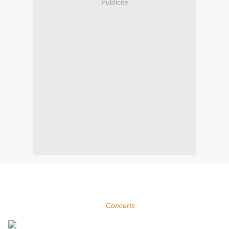
Publicité
Within Temptation sera présent au ARTmania Festival à Sibiu en
Roumanie qui se déroule du 05 au 11 août 2013.
Pour plus d'infos, voir la page
Concerts
.