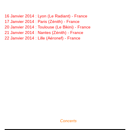
Voici la liste complète de cette tournée :
16 Janvier 2014 : Lyon (Le Radiant) - France
17 Janvier 2014 : Paris (Zénith) - France
20 Janvier 2014 : Toulouse (Le Bikini) - France
21 Janvier 2014 : Nantes (Zénith) - France
22 Janvier 2014 : Lille (Aéronef) - France
24 Janvier 2014 : Birmingham (Academy) - Angleterre
25 Janvier 2014 : Londres (Wembley Arena) - Angleterre
27 Janvier 2014 : Manchester (Apollo) - Angleterre
28 Janvier 2014 : Glasgow (Academy) - Ecosse
29 Janvier 2014 : Newcastle (Academy) - Angleterre
31 Janvier 2014 : Erfurt (Thueringenhalle) - Allemagne
01 Février 2014 : Berlin (Columbiahalle) - Allemagne
02 Février 2014 : Hambourg (Sporthalle) - Allemagne
03 Février 2014 : Cologne (Paladium) - Allemagne
05 Février 2014 : Ludwigsburg (Arena) - Allemagne
06 Février 2014 : Francfort (Jarhunderthalle) - Allemagne
07 Février 2014 : Munich (Tonhalle) - Allemagne
Pour plus d'infos, voir la page
Concerts
.