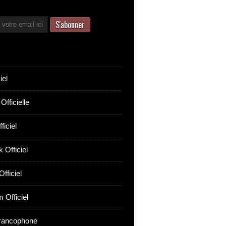
iel
Officielle
ficiel
 Officiel
fficiel
 Officiel
rancophone