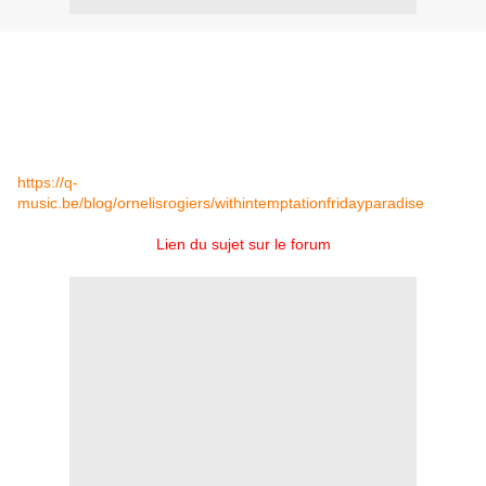
Chaque vendredi Within Temptation fait une reprise d'une
chanson qu'ils apprécient.
Ce vendredi ils ont choisi la chanson "Paradise" de Coldplay.
Vous pouvez écouter la reprise à ce lien en cliquant ensuite sur le
petit casque en dessous de la photo :
https://q-
music.be/blog/ornelisrogiers/withintemptationfridayparadise
Lien du sujet sur le forum