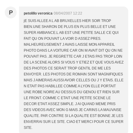
P
petolillo veronica
08/04/2007 12:22
jE SUIS ALLEE A L AB BRUXELLES HIER SOIR TROP
BIEN.UNE SHARON DE PLUS EN PLUS BELLE ET UNE
SUPER AMBIANCE.L AB EST UNE PETITE SALLE CE QUI
FAIT QU ON POUVAIT LA VOIR D ASSEZ PRES.
MALHEUREUSEMENT J AVAIS LAISSE MON APPAREIL
PHOTO DANS LA VOITURE CAR ON M AVAIT DIT QU ON NE
POUVAIT PAS. JE REGRETTE CAR J ETAIS PAS TROP LOIN
DE LA SCENE ALORS SI VOUS Y ETIEZ ET QUE VOUS AVEZ
DES PHOTOS CE SERAIT TROP GENTIL DE ME LES
ENVOYER. LES PHOTOS DE ROMAIN SONT MAGNIFIQUES
MAIS J AIMERAIS AUSSI AVOIR CELLES OU J Y ETAIS. ELLE
N ETAIT PAS HABILLEE COMME A LYON ELLE PORTAIT
UNE ROBE NOIRE AU DESSUS DU GENOU ET RIEN SUR
LE FRONT. COMME C ETAIT UNE PETITE SCENE LE
DECOR ETAIT ASSEZ SIMPLE. J AI QUAND MEME PRIS
DES VIDEOS AVEC MON G MAIS JE CARINS LA MAUVAISE
QUALITE. PAR CONTRE SI LA QUALITE EST BONNE JE LES
ENVERRAI SUR LE SITE. CIAO ET MERCI POUR CE SUPER
SITE.