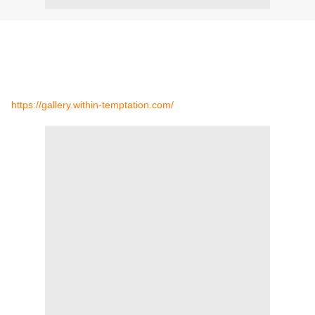
Within Temptation a enfin mis une nouvelle gallerie photos sur
son site.
Vous pouvez découvrir un grand nombre de photos (lives,
promotionnelles, clips et autres) ici :
https://gallery.within-temptation.com/