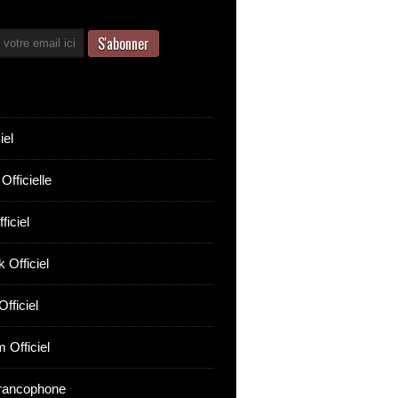
iel
Officielle
ficiel
 Officiel
fficiel
 Officiel
rancophone