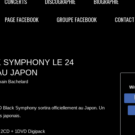
CONCERTS
DISCOGRAPHIE
BIOGRAPHIE
PAGE FACEBOOK
GROUPE FACEBOOK
CONTACT
K SYMPHONY LE 24
AU JAPON
ain Bachelard
Wi
 Black Symphony sortira officiellement au Japon. Un
s japonais.
:
2CD + 1DVD Digipack