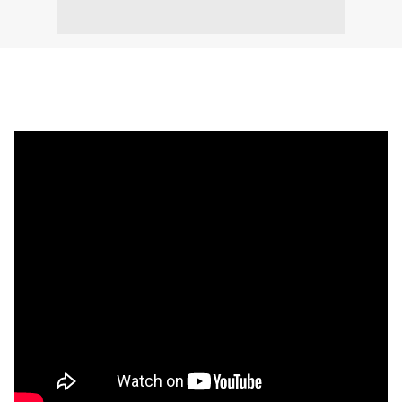
Comme promis, Within Temptation nous dévoile aujourd'hui une
nouvelle chanson de son nouvel album :