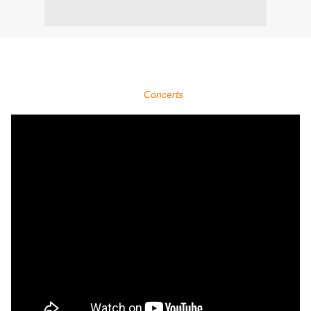
Within Temptation sera présent au Metal Hammer Awards 2015 à
Berlin en Allemagne qui se déroule le 18 septembre 2015.
Pour plus d'infos, voir la page
Concerts
.