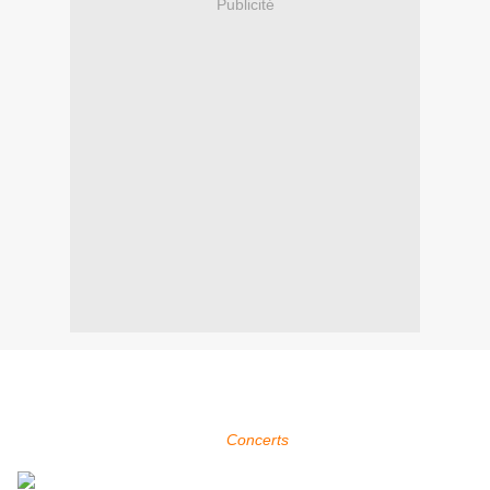
Publicité
Within Temptation sera présent au Czad Festival à Straszęcin en
Pologne qui se déroule du 27 au 30 août 2015.
Pour plus d'infos, voir la page
Concerts
.