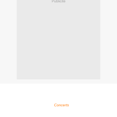
Publicité
Within Temptation sera présent au Summerside Festival à
Grenchen en Suisse qui se déroule du 23 au 24 juin 2023.
Pour plus d'infos, voir la page
Concerts
.