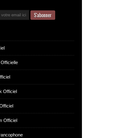
iel
Officielle
ficiel
 Officiel
fficiel
 Officiel
rancophone