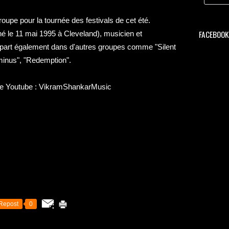
groupe pour la tournée des festivals de cet été.
FACEBOOK 
é le 11 mai 1995 à Cleveland), musicien et
d part également dans d'autres groupes comme "Silent
rminus", "Redemption".
ge Youtube :
VikramShankarMusic
Repost
0