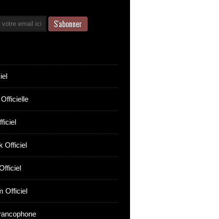
iel
Officielle
ficiel
 Officiel
fficiel
 Officiel
rancophone