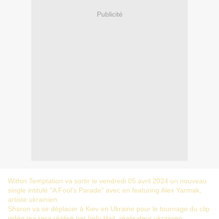
Publicité
Within Temptation va sortir le vendredi 05 avril 2024 un nouveau
single intitulé "A Fool's Parade" avec en featuring Alex Yarmak,
artiste ukrainien.
Sharon va se déplacer à Kiev en Ukraine pour le tournage du clip
vidéo qui sera réalisé par Indy Hait, réalisateur ukrainien.