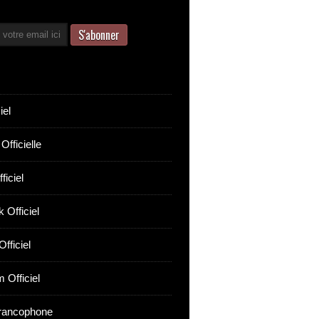
iel
Officielle
ficiel
 Officiel
fficiel
 Officiel
rancophone