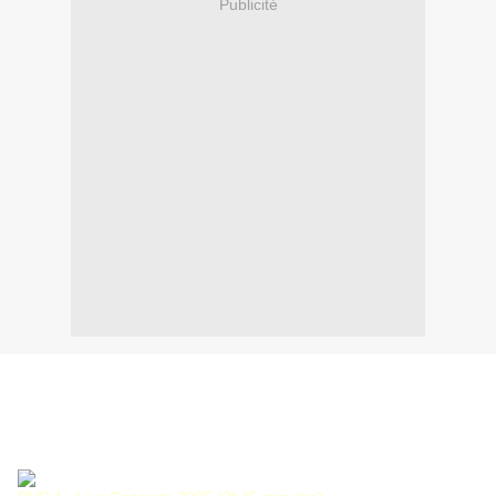
Publicité
The Silent Force Tour - 2005
Date sortie : 21/11/2005
Label : Roadrunner Records