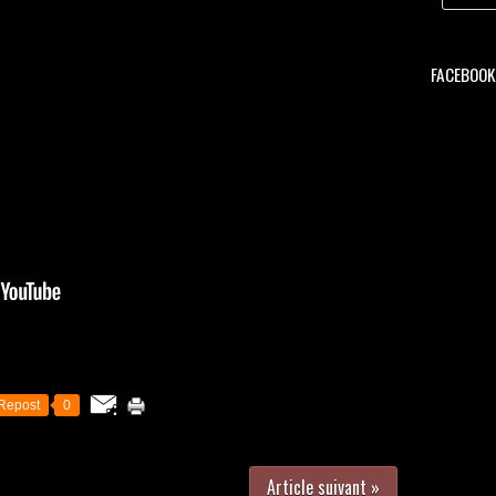
FACEBOOK 
Repost
0
Article suivant »