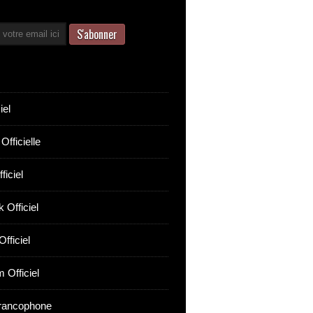
iel
Officielle
ficiel
 Officiel
fficiel
 Officiel
rancophone