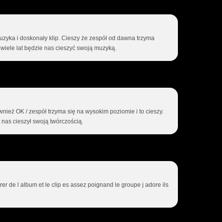
zyka i doskonały klip. Cieszy że zespół od dawna trzyma
 wiele lat będzie nas cieszyć swoją muzyką.
wnież OK / zespół trzyma się na wysokim poziomie i to cieszy.
e nas cieszył swoją twórczością.
er de l album et le clip es assez poignand le groupe j adore ils