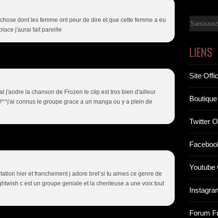
 chose dont les femme ont peur de dire et que cette femme a eu
Email
lace j'aurai fait pareille
LIENS
Site Offic
ial j'aodre la chanson de Frozen le clip est tros bien d'ailleur
Boutique 
s!^^j'ai connus le groupe grace a un manga ou y a plein de
Twitter Of
Facebook
Youtube O
tation hier et franchement j adore bref si tu aimes ce genre de
nightwish c est un groupe geniale et la chenteuse a une voix tout
Instagram
Forum F