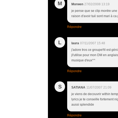
M
Morwen
27/02/2008 13:19
je pense que se clip montre une
raison d'avoir tué sont mari à ca p
Répondre
L
laura
07/11/2007 15:48
j'adore tros ce groupe!!il est gén
jl'utilise pour mon DM en anglai
musique d'eux^^
Répondre
S
SATIANA
11/07/2007 21:09
je viens de decouvrir within temp
lyrics je te conseille fortement 
aussi splendide
Répondre