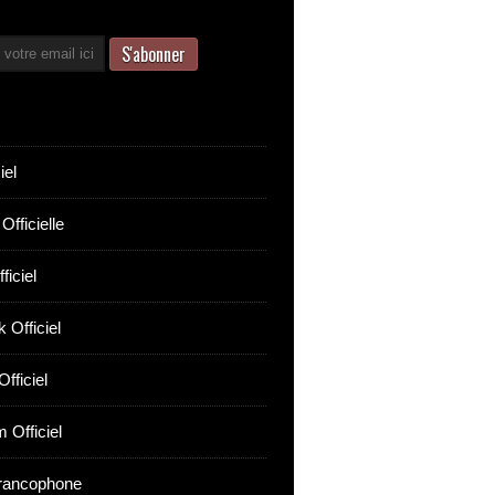
iel
Officielle
ficiel
 Officiel
fficiel
 Officiel
rancophone