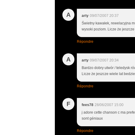
A
arty
09/07/2007 20:37
Świetny kawałek, rewelacyjna mu
wysoki poziom. Licze że jeszcze
Répondre
A
arty
09/07/2007 20:34
Bardzo dobry utwór / teledysk ró
Licze że jeszcze wiele lat bedzi
Répondre
F
fees78
28/06/2007 15:00
j adore cette chanson c ma prefer
sont géniaux
Répondre