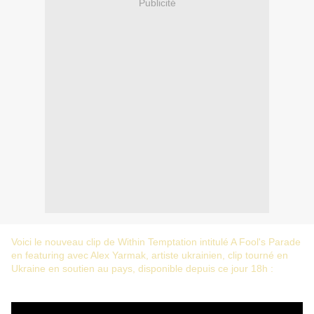
Publicité
Voici le nouveau clip de Within Temptation intitulé A Fool's Parade
en featuring avec Alex Yarmak, artiste ukrainien, clip tourné en
Ukraine en soutien au pays, disponible depuis ce jour 18h :