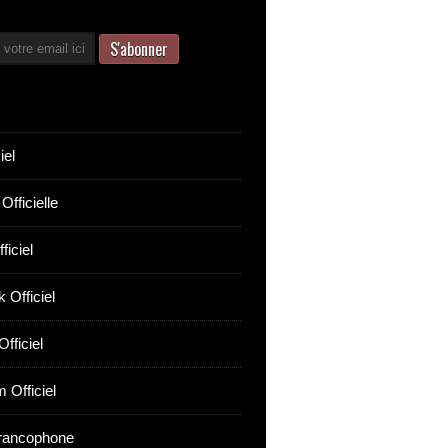
iel
Officielle
ficiel
 Officiel
fficiel
 Officiel
rancophone