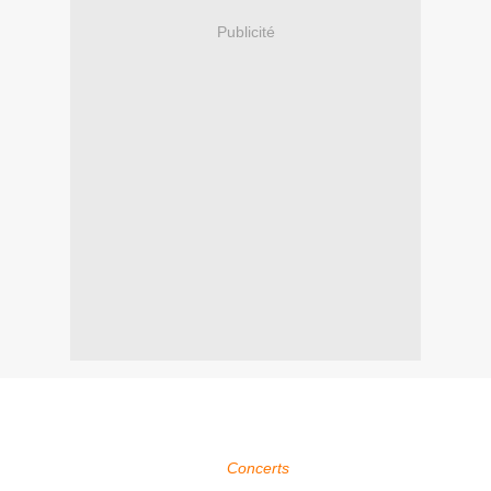
Publicité
Within Temptation sera présent au Tuborg Goldfest Festival à
Istanbul en Turquie entre le 07 Juillet 2012.
Pour plus d'infos, voir la page
Concerts
.