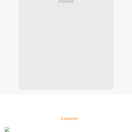
Publicité
Within Temptation sera présent au Suikerrock Festival à Tienen
en Belgique qui se déroule du 25 au 28 juillet 2013.
Pour plus d'infos, voir la page
Concerts
.