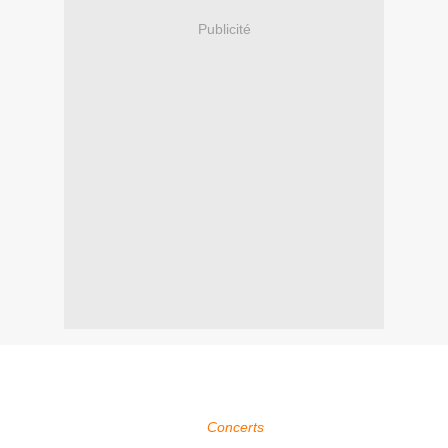
Publicité
Within Temptation sera présent au Sonisphère Festival à
Knebworth en Angleterre le 06 Juillet 2012.
Pour plus d'infos, voir la page
Concerts
.