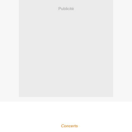
Publicité
Within Temptation sera présent au Rock Oz'Arènes Festival à
Avenches en Suisse qui se déroule du 13 au 17 août 2014.
Pour plus d'infos, voir la page
Concerts
.