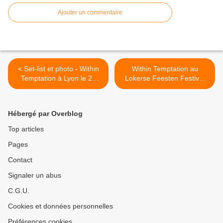
Ajouter un commentaire
< Set-list et photo - Within
Within Temptation au
Temptation à Lyon le 24
Lokerse Feesten Festival
avril 2014
2014 >
Hébergé par Overblog
Top articles
Pages
Contact
Signaler un abus
C.G.U.
Cookies et données personnelles
Préférences cookies