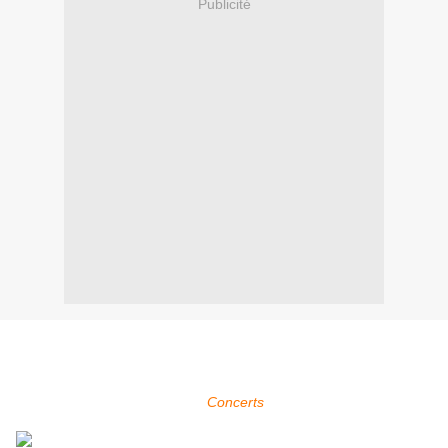
Publicité
Within Temptation sera présent au Loud Park Festival à Tokyo au
Japon qui se déroule du 18 au 19 octobre 2014.
Pour plus d'infos, voir la page
Concerts
.