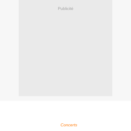
Publicité
Within Temptation sera présent au Kavarna Rock Festival à
Kavarna en Bulgarie qui se déroule du 26 au 28 juin 2015.
Pour plus d'infos, voir la page
Concerts
.