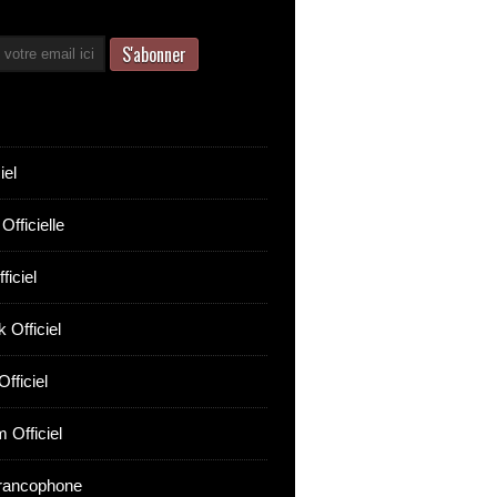
iel
Officielle
ficiel
 Officiel
fficiel
 Officiel
rancophone