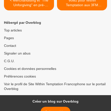
< Merchandising et "The
Votez pour Within
Unforgiving" en pré-
Temptation aux 3FM
commande sur Fnac.com
Awards 2011 >
Hébergé par Overblog
Top articles
Pages
Contact
Signaler un abus
C.G.U.
Cookies et données personnelles
Préférences cookies
Voir le profil de Site Within Temptation Francophone sur le portail
Overblog
Créer un blog sur Overblog