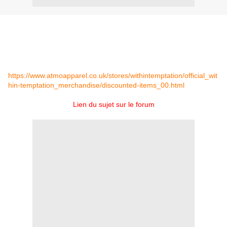
A partir d'aujourd'hui, beaucoup d'articles de la boutique officielle
de Within Temptation sont à prix réduits, avec des remises
jusqu'à -50%!
Profitez-en avant que ce ne soit trop tard :
https://www.atmoapparel.co.uk/stores/withintemptation/official_wit
hin-temptation_merchandise/discounted-items_00.html
Lien du sujet sur le forum