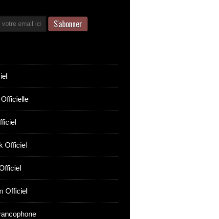
iel
Officielle
ficiel
 Officiel
fficiel
 Officiel
rancophone